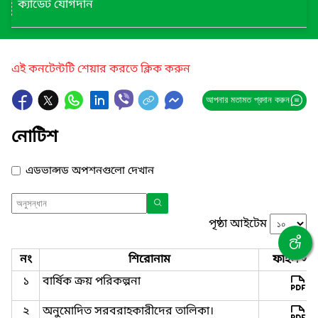
ক্যাডেট যোগদান
এই কনটেন্টটি শেয়ার করতে ক্লিক করুন
আপনার মতামত প্রদান করুন
নোটিশ
এডভান্সড অপশনগুলো দেখান
পৃষ্ঠা আইটেম
নং
শিরোনাম
ফাইল সমূ
১
বার্ষিক ক্রয় পরিকল্পনা
২
অনুমোদিত সরবরাহকারীদের তালিকা।