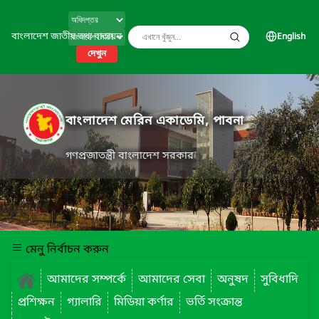
বাংলাদেশ জাতীয় তথ্য বাতায়ন
English
দেখুন
বাংলাদেশ মেরিন একাডেমি, পাবনা
গণপ্রজাতন্ত্রী বাংলাদেশ সরকার
মেনু নির্বাচন করুন
আমাদের সম্পর্কে
আমাদের সেবা
অনুষদ
সুবিধাদি
প্রশিক্ষন
গ্যালারি
মিডিয়া কর্ণার
ভর্তি সংক্রান্ত