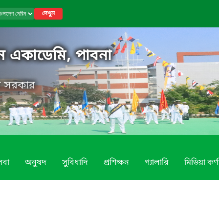
দেখুন
ন একাডেমি, পাবনা
েশ সরকার
েবা
অনুষদ
সুবিধাদি
প্রশিক্ষন
গ্যালারি
মিডিয়া কর্