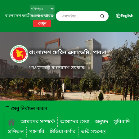
বাংলাদেশ জাতীয় তথ্য বাতায়ন
English
দেখুন
বাংলাদেশ মেরিন একাডেমি, পাবনা
গণপ্রজাতন্ত্রী বাংলাদেশ সরকার
মেনু নির্বাচন করুন
আমাদের সম্পর্কে
আমাদের সেবা
অনুষদ
সুবিধাদি
প্রশিক্ষন
গ্যালারি
মিডিয়া কর্ণার
ভর্তি সংক্রান্ত